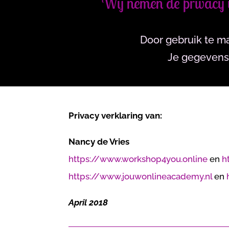
Wij nemen de privacy 
Door gebruik te ma
Je gegevens 
Privacy verklaring van:
Nancy de Vries
https://www.workshop4you.online
en
h
https://www.jouwonlineacademy.nl
en
April 2018