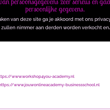
van persoonsgegevens zeer serieus en gaa
persoonlijke gegevens.
ken van deze site ga je akkoord met ons privac
zullen nimmer aan derden worden verkocht en/
ttps://www.workshop4you-academy.nl
https://www.jouwonlineacademy-businessschool.nl