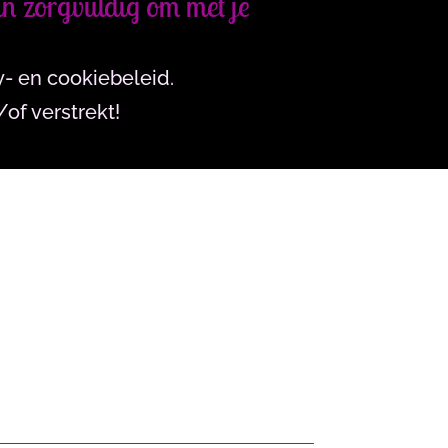
n zorgvuldig om met je
y- en cookiebeleid.
of verstrekt!