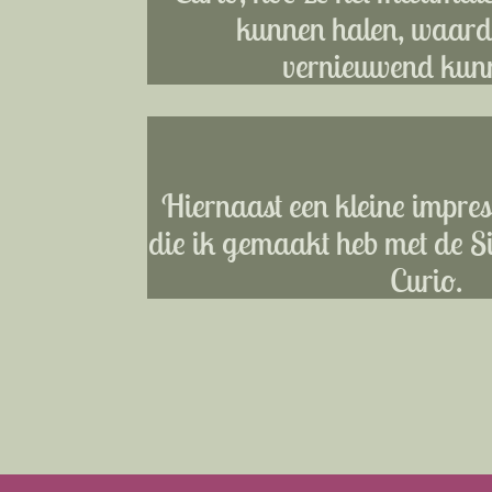
kunnen halen, waardo
vernieuwend kunn
Hiernaast een kleine impress
die ik gemaakt heb met de S
Curio.