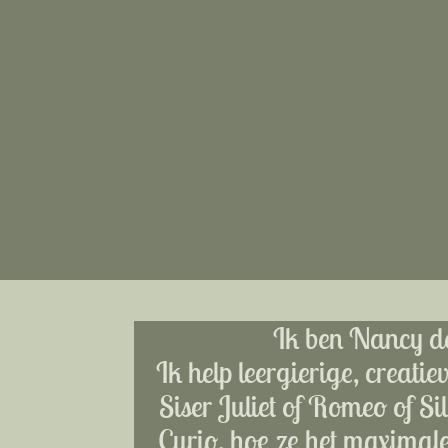
Ik ben Nancy d
Ik help leergierige, creati
Siser Juliet of Romeo of S
Curio, hoe ze het maximal