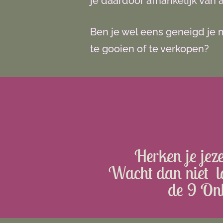
je daardoor afhankelijk van
Ben je wel eens geneigd je 
te gooien of te verkopen?
Herken je jez
Wacht dan niet la
de 9 Onl