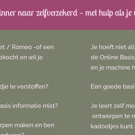
ner naar zelfverzekerd — met hulp als je 
liet / Romeo -of een
Je hoeft niet al
kocht en wil je
de Online Basis
en je machine h
jdje te verstoffen?
Een goede basis
asis informatie mist?
Je leert zelf m
ontwerpen te m
werpen maken en ben
kadootjes kunt