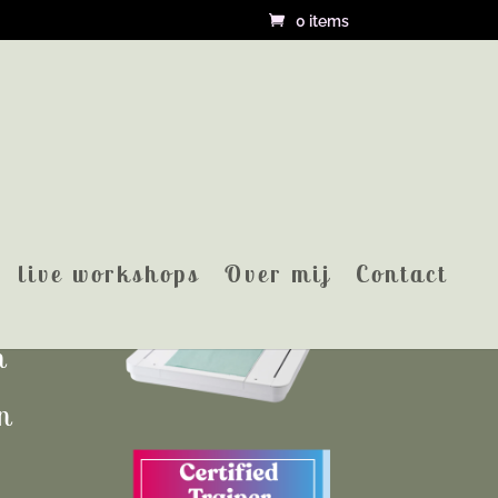
0 items
live workshops
Over mij
Contact
n
—
n