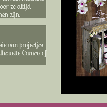
or ze altijd
en zijn.
ie van projectjes
ilhouette Cameo of