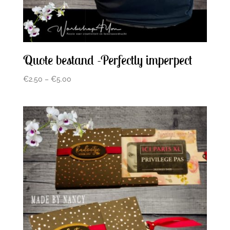
Quote bestand -Perfectly imperpect
€
2.50
–
€
5.00