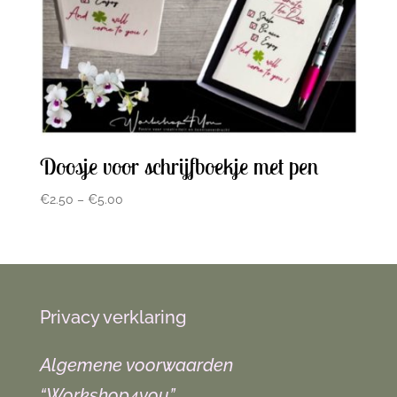
Doosje voor schrijfboekje met pen
€
2.50
–
€
5.00
Privacy verklaring
Algemene voorwaarden
“Workshop4you”