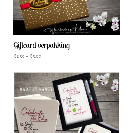
Giftcard verpakking
€
2.50
–
€
5.00