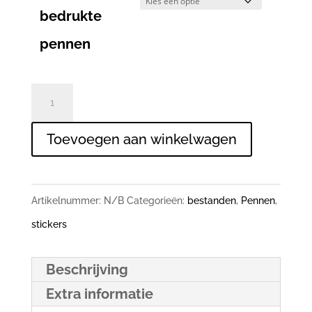
bedrukte
pennen
bedrukte
pennen
Toevoegen aan winkelwagen
met
eigen
afbeelding
Artikelnummer:
N/B
Categorieën:
bestanden
,
Pennen
,
of
stickers
tekst.
aantal
Beschrijving
Extra informatie