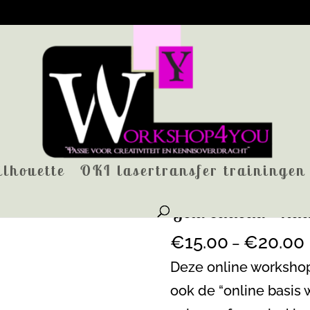
ilhouette
OKI lasertransfer trainingen
 cadeau – kaart ontwerpen
Geld cadeau – kaa
€
15.00
€
20.00
–
Deze online workshop
ook de “online basi