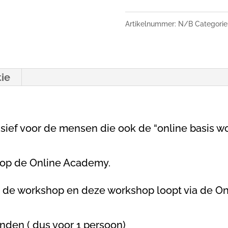
-
kaart
Artikelnummer:
N/B
Categorie
ontwerpen
aantal
tie
usief voor de mensen die ook de “online basis
t op de Online Academy.
tot de workshop en deze workshop loopt via de 
den ( dus voor 1 persoon)