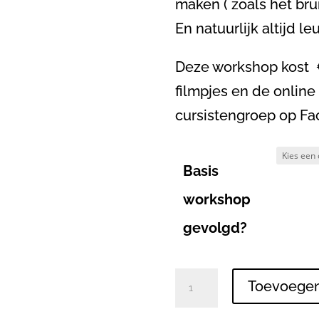
maken ( zoals het bru
En natuurlijk altijd le
Deze workshop kost €
filmpjes en de online
cursistengroep op Fa
Basis
workshop
gevolgd?
Geld
Toevoegen
cadeau