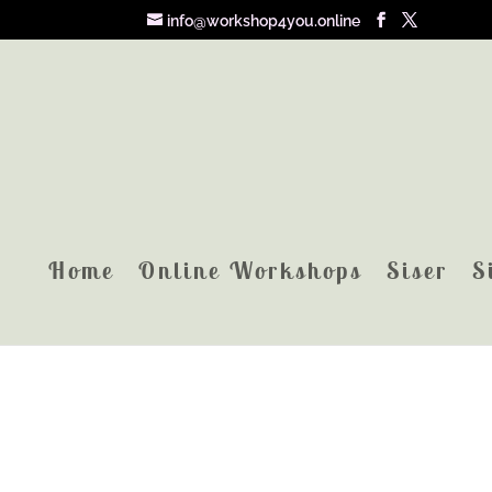
info@workshop4you.online
Home
Online Workshops
Siser
S
Home
/
Online workshops
/ Geld