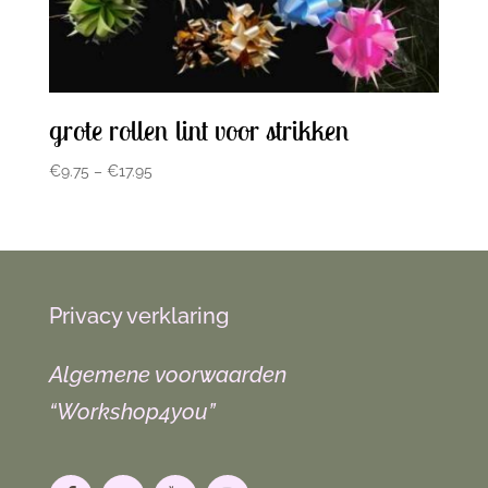
grote rollen lint voor strikken
€
9.75
–
€
17.95
Privacy verklaring
Algemene voorwaarden
“Workshop4you”