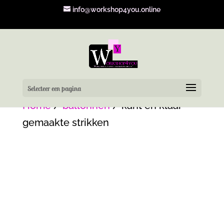
info@workshop4you.online
Selecteer een pagina
Home
/
ballonnen
/ kant en klaar
gemaakte strikken