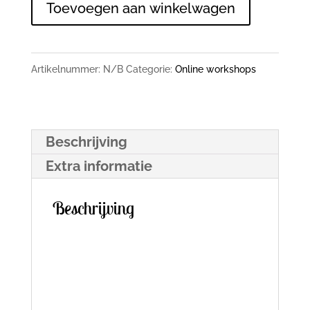
Toevoegen aan winkelwagen
doosjes
ontwerpen
voor
Artikelnummer:
N/B
Categorie:
Online workshops
de
Cameo
/
Beschrijving
Curio
Extra informatie
aantal
Beschrijving