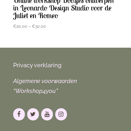
Online workshop Doosjes ontwerpen
in Leonardo Design Studio voor de
Juliet en Romeo
€
20.00
–
€
30.00
Privacy verklaring
Algemene voorwaarden
“Workshop4you”