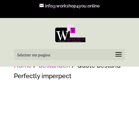
info@workshop4you.online
Selecteer een pagina
Home
/
bestanden
/ Quote bestand -
Perfectly imperpect