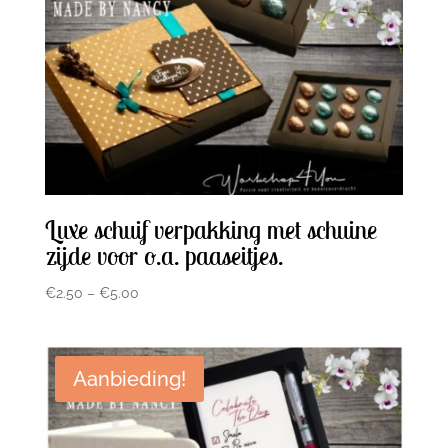
Luxe schuif verpakking met schuine
zijde voor o.a. paaseitjes.
€
2.50
–
€
5.00
Aanbieding!