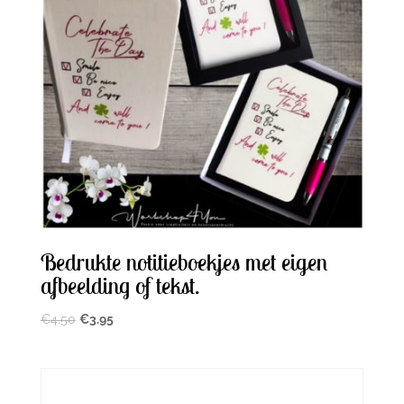
Bedrukte notitieboekjes met eigen
afbeelding of tekst.
Oorspronkelijke
Huidige
€
4.50
€
3.95
prijs
prijs
was:
is:
€4.50.
€3.95.