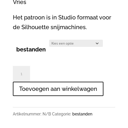
Vries
Het patroon is in Studio formaat voor
de Silhouette snijmachines.
bestanden
Quote
bestand
Toevoegen aan winkelwagen
-
Perfectly
imperpect
Artikelnummer:
N/B
Categorie:
bestanden
aantal