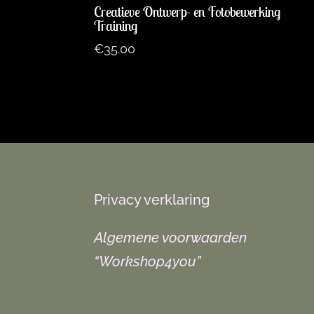
Creatieve Ontwerp- en Fotobewerking
Training
€
35.00
Privacy verklaring
Algemene voorwaarden
“Workshop4you”