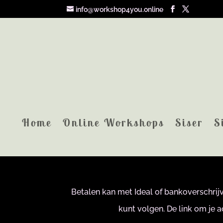
info@workshop4you.online
Op dez
Home
Online Workshops
Siser
S
Door op de
Je kunt daar ook een inf
Betalen kan met Ideal of bankoverschrijv
kunt volgen. De link om je 