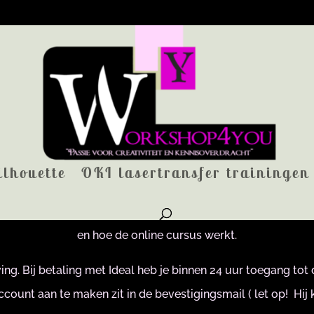
e pagina kun je je aanmelden voor 1 van de online Siser cur
ilhouette
OKI lasertransfer trainingen
 afbeelding te klikken kom je bij het artikel en vind je meer 
ormatie filmpje over de cursus bekijken zodat je precies we
en hoe de online cursus werkt.
ing. Bij betaling met Ideal heb je binnen 24 uur toegang t
account aan te maken zit in de bevestigingsmail ( let op! Hi