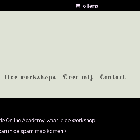
0 items
sussen.
live workshops
Over mij
Contact
informatie.
et wat er behandeld wordt
ot de Online Academy, waar je de workshop
j kan in de spam map komen )